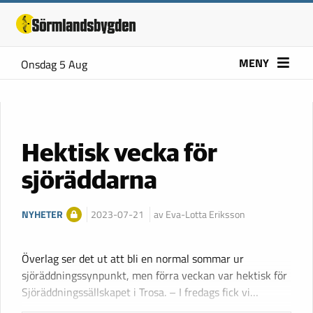
MENY
Onsdag 5 Aug
Hektisk vecka för
sjöräddarna
NYHETER
2023-07-21
av Eva-Lotta Eriksson
Överlag ser det ut att bli en normal sommar ur
sjöräddningssynpunkt, men förra veckan var hektisk för
Sjöräddningssällskapet i Trosa. – I fredags fick vi…