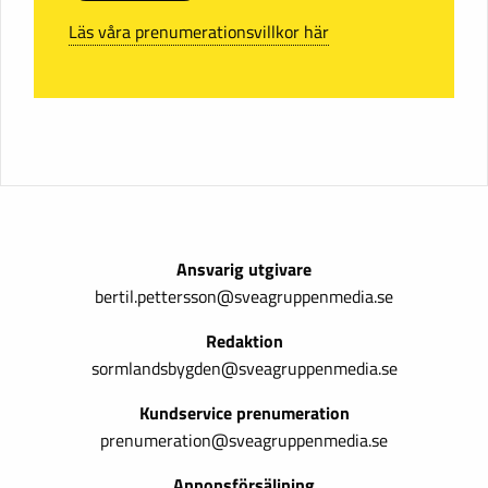
Läs våra prenumerationsvillkor här
Ansvarig utgivare
bertil.pettersson@sveagruppenmedia.se
Redaktion
sormlandsbygden@sveagruppenmedia.se
Kundservice prenumeration
prenumeration@sveagruppenmedia.se
Annonsförsäljning