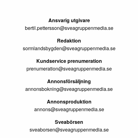
Ansvarig utgivare
bertil.pettersson@sveagruppenmedia.se
Redaktion
sormlandsbygden@sveagruppenmedia.se
Kundservice prenumeration
prenumeration@sveagruppenmedia.se
Annonsförsäljning
annonsbokning@sveagruppenmedia.se
Annonsproduktion
annons@sveagruppenmedia.se
Sveabörsen
sveaborsen@sveagruppenmedia.se