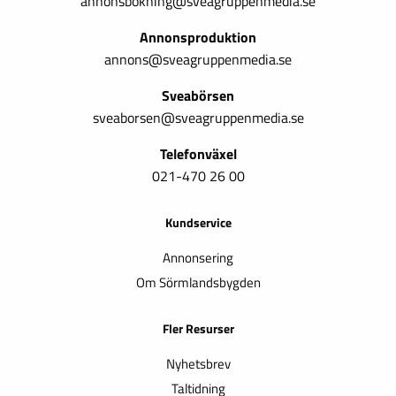
annonsbokning@sveagruppenmedia.se
Annonsproduktion
annons@sveagruppenmedia.se
Sveabörsen
sveaborsen@sveagruppenmedia.se
Telefonväxel
021-470 26 00
Kundservice
Annonsering
Om Sörmlandsbygden
Fler Resurser
Nyhetsbrev
Taltidning