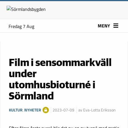
MENY
Fredag 7 Aug
Film i sensommarkväll
under
utomhusbioturné i
Sörmland
KULTUR
,
NYHETER
2023-07-09
av Eva-Lotta Eriksson
Efter förra årets succé blir det nu en ny turné med gratis