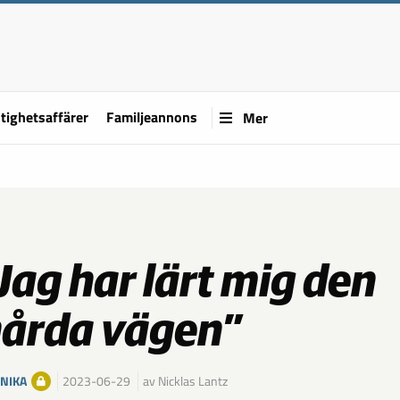
tighetsaffärer
Familjeannons
Mer
Jag har lärt mig den
årda vägen”
NIKA
2023-06-29
av Nicklas Lantz