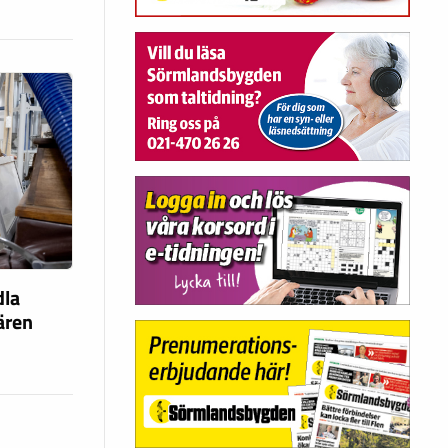
dla
fären