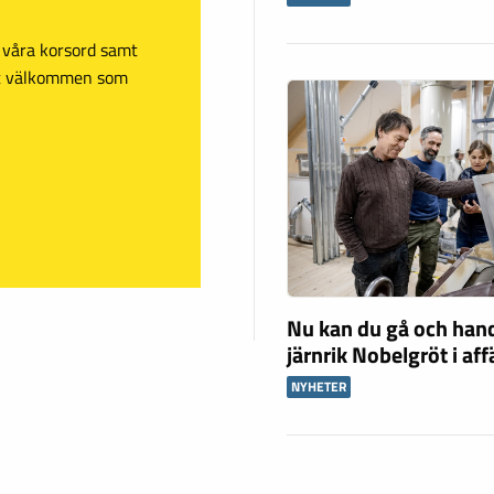
sa våra korsord samt
mt välkommen som
Nu kan du gå och han
järnrik Nobelgröt i af
NYHETER