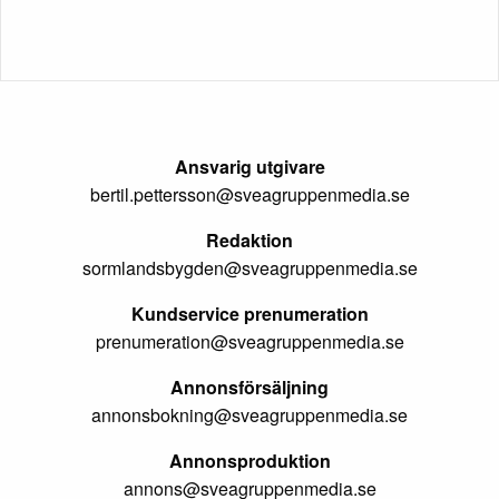
Ansvarig utgivare
bertil.pettersson@sveagruppenmedia.se
Redaktion
sormlandsbygden@sveagruppenmedia.se
Kundservice prenumeration
prenumeration@sveagruppenmedia.se
Annonsförsäljning
annonsbokning@sveagruppenmedia.se
Annonsproduktion
annons@sveagruppenmedia.se