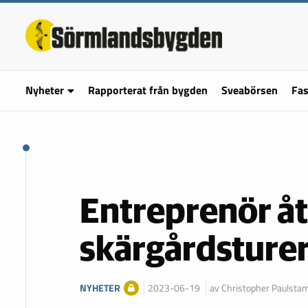
Nyheter
Rapporterat från bygden
Sveabörsen
Fas
Entreprenör å
skärgårdsture
NYHETER
2023-06-19
av Christopher Paulsta