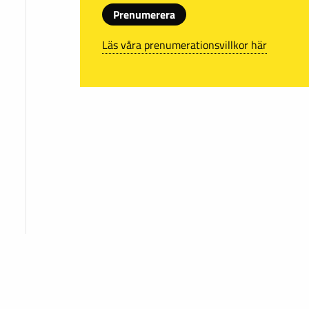
Prenumerera
Läs våra prenumerationsvillkor här