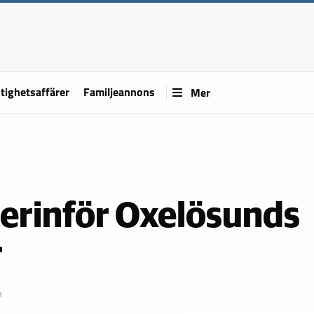
tighetsaffärer
Familjeannons
Mer
terinför Oxelösunds
r
m