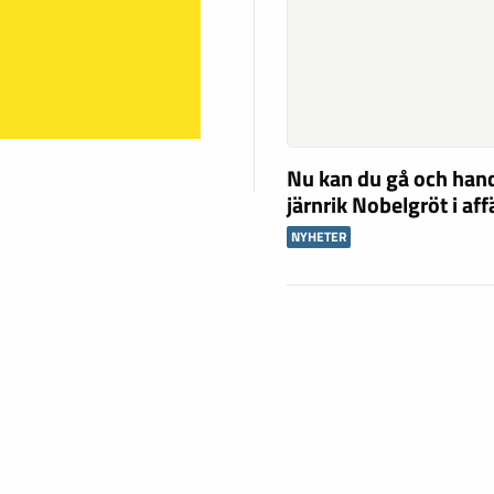
Nu kan du gå och han
järnrik Nobelgröt i af
NYHETER