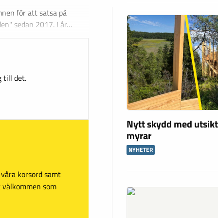
mnen för att satsa på
den" sedan 2017. I år…
till det.
Nytt skydd med utsikt
myrar
NYHETER
sa våra korsord samt
mt välkommen som