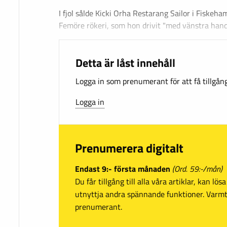
I fjol sålde Kicki Orha Restarang Sailor i Fiskeha
Femöre rökeri, som hon drivit "med vänstra han
Detta är låst innehåll
Logga in som prenumerant för att få tillgång 
Logga in
Prenumerera digitalt
Endast 9:- första månaden
(Ord. 59:-/mån)
Du får tillgång till alla våra artiklar, kan lö
utnyttja andra spännande funktioner. Var
prenumerant.