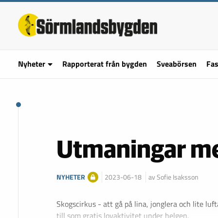
Nyheter
Rapporterat från bygden
Sveabörsen
Fas
Utmaningar me
NYHETER
2023-06-18
av Sofie Isaksson
Skogscirkus - att gå på lina, jonglera och lite luf
till som gratis lovaktivitet under helgen.