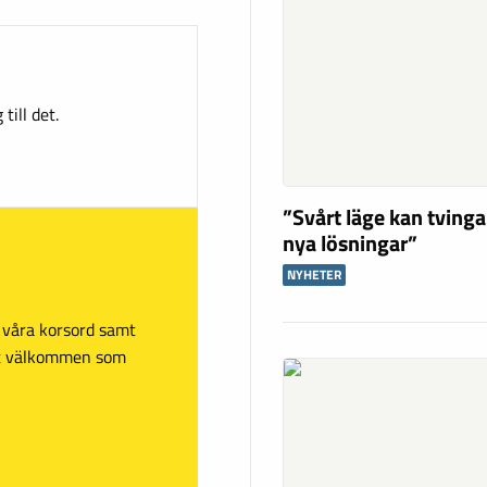
till det.
”Svårt läge kan tving
nya lösningar”
NYHETER
sa våra korsord samt
mt välkommen som