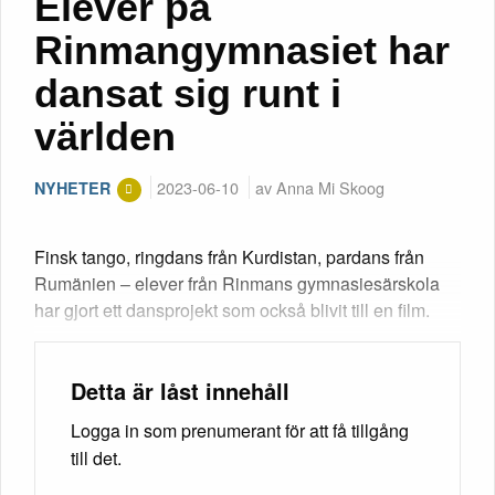
Elever på
Rinmangymnasiet har
dansat sig runt i
världen
2023-06-10
av Anna Mi Skoog
NYHETER
Finsk tango, ringdans från Kurdistan, pardans från
Rumänien – elever från Rinmans gymnasiesärskola
har gjort ett dansprojekt som också blivit till en film.
Detta är låst innehåll
Logga in som prenumerant för att få tillgång
till det.