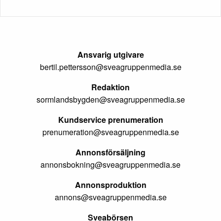
Ansvarig utgivare
bertil.pettersson@sveagruppenmedia.se
Redaktion
sormlandsbygden@sveagruppenmedia.se
Kundservice prenumeration
prenumeration@sveagruppenmedia.se
Annonsförsäljning
annonsbokning@sveagruppenmedia.se
Annonsproduktion
annons@sveagruppenmedia.se
Sveabörsen