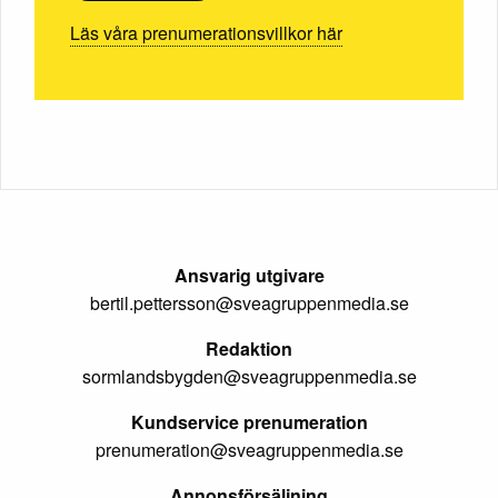
Läs våra prenumerationsvillkor här
Ansvarig utgivare
bertil.pettersson@sveagruppenmedia.se
Redaktion
sormlandsbygden@sveagruppenmedia.se
Kundservice prenumeration
prenumeration@sveagruppenmedia.se
Annonsförsäljning