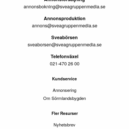
annonsbokning@sveagruppenmedia.se
Annonsproduktion
annons@sveagruppenmedia.se
Sveabörsen
sveaborsen@sveagruppenmedia.se
Telefonväxel
021-470 26 00
Kundservice
Annonsering
Om Sörmlandsbygden
Fler Resurser
Nyhetsbrev