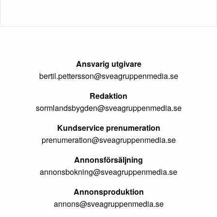
Ansvarig utgivare
bertil.pettersson@sveagruppenmedia.se
Redaktion
sormlandsbygden@sveagruppenmedia.se
Kundservice prenumeration
prenumeration@sveagruppenmedia.se
Annonsförsäljning
annonsbokning@sveagruppenmedia.se
Annonsproduktion
annons@sveagruppenmedia.se