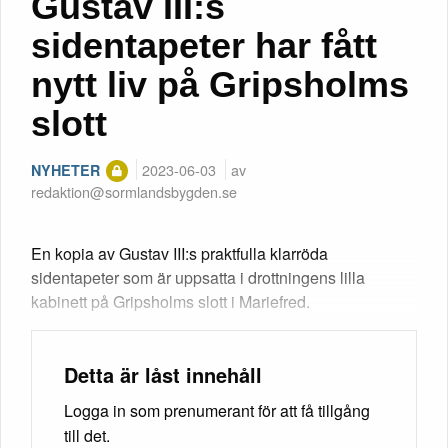
Gustav III:s
sidentapeter har fått
nytt liv på Gripsholms
slott
2023-06-03
av
NYHETER
redaktion@sormlandsbygden.se
En kopia av Gustav III:s praktfulla klarröda
sidentapeter som är uppsatta i drottningens lilla
kabinett på Gripsholms slott i Mariefred.
Detta är låst innehåll
Logga in som prenumerant för att få tillgång
till det.