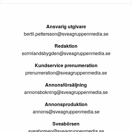
Ansvarig utgivare
bertil.pettersson@sveagruppenmedia.se
Redaktion
sormlandsbygden@sveagruppenmedia.se
Kundservice prenumeration
prenumeration@sveagruppenmedia.se
Annonsförsäljning
annonsbokning@sveagruppenmedia.se
Annonsproduktion
annons@sveagruppenmedia.se
Sveabörsen
sveaborsen@sveagruppenmedia.se