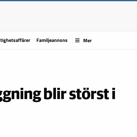
tighetsaffärer
Familjeannons
Mer
ning blir störst i