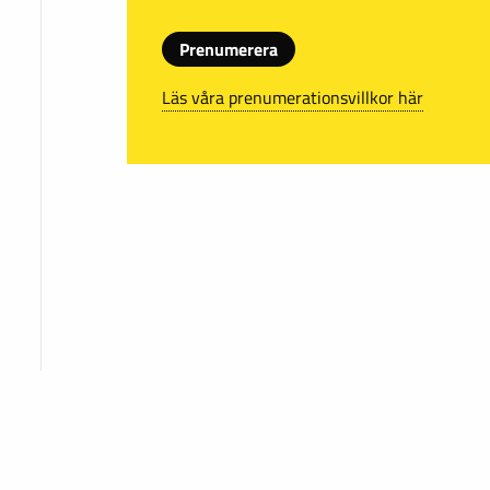
Prenumerera
Läs våra prenumerationsvillkor här