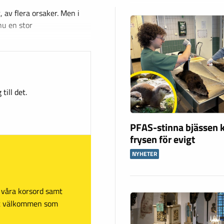
 av flera orsaker. Men i
nu en stor
till det.
PFAS-stinna bjässen k
frysen för evigt
NYHETER
sa våra korsord samt
mt välkommen som