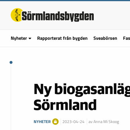
Nyheter
Rapporterat från bygden
Sveabörsen
Fas
Ny biogasanlägg
Sörmland
NYHETER
2023-04-24
av Anna Mi Skoog