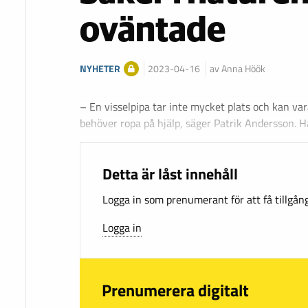
oväntade
NYHETER
2023-04-16
av Anna Höök
– En visselpipa tar inte mycket plats och kan va
behöver ropa på hjälp, säger Patrik Andersson. 
Detta är låst innehåll
Logga in som prenumerant för att få tillgång 
Logga in
Prenumerera digitalt