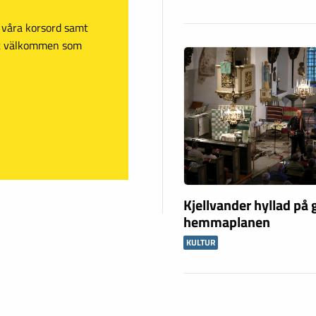
sa våra korsord samt
mt välkommen som
Kjellvander hyllad på
hemmaplanen
KULTUR