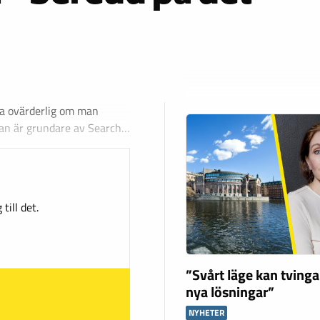
ra ovärderlig om man
Han är grundare av Search…
till det.
”Svårt läge kan tving
nya lösningar”
NYHETER