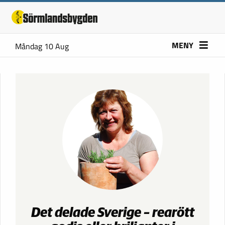
MENY
Måndag 10 Aug
Det delade Sverige – rearött