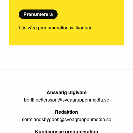
Prenumerera
Läs våra prenumerationsvillkor här
Ansvarig utgivare
bertil.pettersson@sveagruppenmedia.se
Redaktion
sormlandsbygden@sveagruppenmedia.se
Kundservice prenumeration