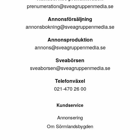
prenumeration@sveagruppenmedia.se
Annonsförsäljning
annonsbokning@sveagruppenmedia.se
Annonsproduktion
annons@sveagruppenmedia.se
Sveabörsen
sveaborsen@sveagruppenmedia.se
Telefonväxel
021-470 26 00
Kundservice
Annonsering
Om Sörmlandsbygden