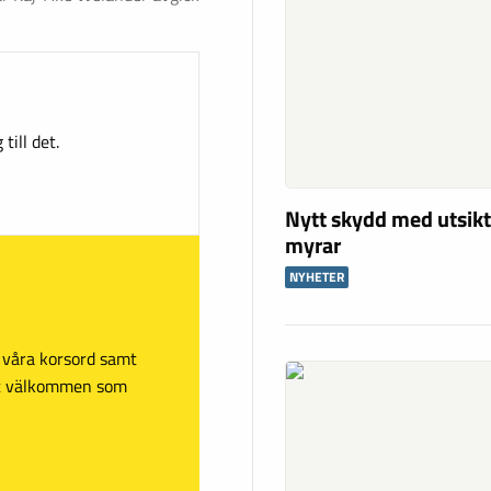
till det.
Nytt skydd med utsikt
myrar
NYHETER
sa våra korsord samt
mt välkommen som