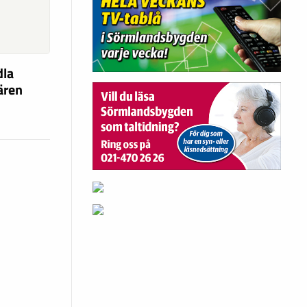
dla
fären