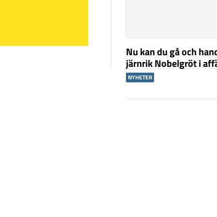
Nu kan du gå och han
järnrik Nobelgröt i af
NYHETER