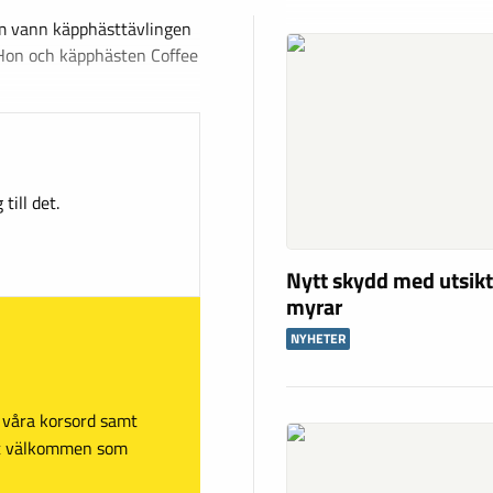
lm vann käpphästtävlingen
Hon och käpphästen Coffee
till det.
Nytt skydd med utsikt
myrar
NYHETER
sa våra korsord samt
mt välkommen som