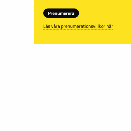
Prenumerera
Läs våra prenumerationsvillkor här