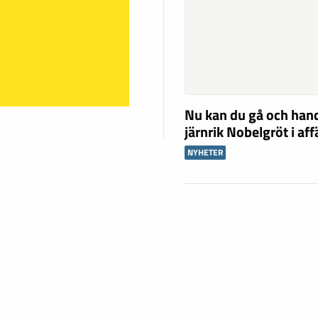
Nu kan du gå och han
järnrik Nobelgröt i af
NYHETER