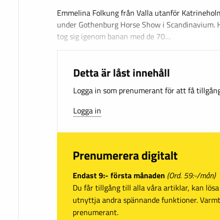
Emmelina Folkung från Valla utanför Katrineho
under Gothenburg Horse Show i Scandinavium. 
tog sig igenom banan med de 70…
Detta är låst innehåll
Logga in som prenumerant för att få tillgång 
Logga in
Prenumerera digitalt
Endast 9:- första månaden
(Ord. 59:-/mån)
Du får tillgång till alla våra artiklar, kan lö
utnyttja andra spännande funktioner. Var
prenumerant.