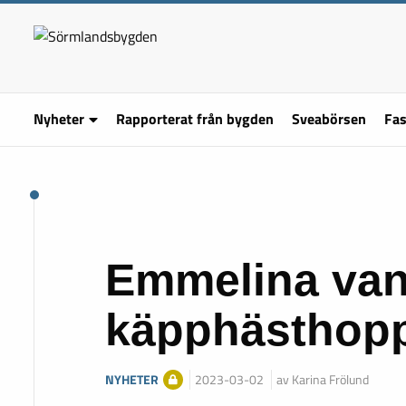
Nyheter
Rapporterat från bygden
Sveabörsen
Fas
Emmelina va
käpphästhop
NYHETER
2023-03-02
av Karina Frölund