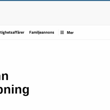
tighetsaffärer
Familjeannons
Mer
nn
pning