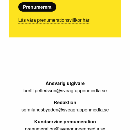
Prenumerera
Läs våra prenumerationsvillkor här
Ansvarig utgivare
bertil.pettersson@sveagruppenmedia.se
Redaktion
sormlandsbygden@sveagruppenmedia.se
Kundservice prenumeration
prenumeration@sveagruppenmedia.se