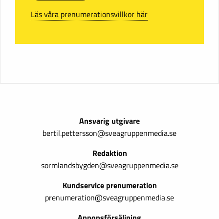
Läs våra prenumerationsvillkor här
Ansvarig utgivare
bertil.pettersson@sveagruppenmedia.se
Redaktion
sormlandsbygden@sveagruppenmedia.se
Kundservice prenumeration
prenumeration@sveagruppenmedia.se
Annonsförsäljning