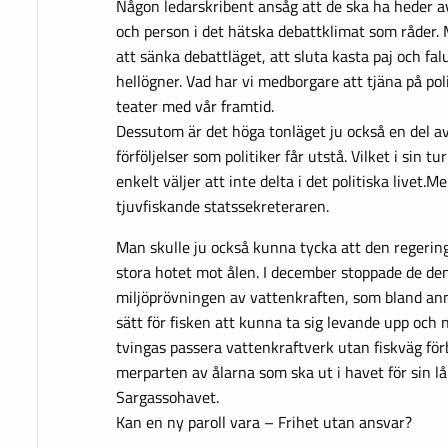
Någon ledarskribent ansåg att de ska ha heder av 
och person i det hätska debattklimat som råder. 
att sänka debattläget, att sluta kasta paj och fa
hellögner. Vad har vi medborgare att tjäna på pol
teater med vår framtid.
Dessutom är det höga tonläget ju också en del av 
förföljelser som politiker får utstå. Vilket i sin tu
enkelt väljer att inte delta i det politiska livet.Me
tjuvfiskande statssekreteraren.
Man skulle ju också kunna tycka att den regering
stora hotet mot ålen. I december stoppade de d
miljöprövningen av vattenkraften, som bland ann
sätt för fisken att kunna ta sig levande upp och 
tvingas passera vattenkraftverk utan fiskväg för
merparten av ålarna som ska ut i havet för sin lå
Sargassohavet.
Kan en ny paroll vara – Frihet utan ansvar?