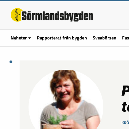
Nyheter
Rapporterat från bygden
Sveabörsen
Fas
P
t
KRÖ