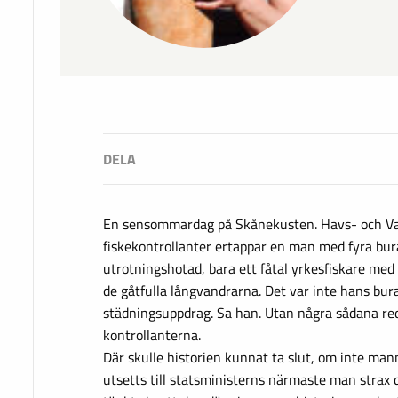
En sensommardag på Skånekusten. Havs- och V
fiskekontrollanter ertappar en man med fyra bura
utrotningshotad, bara ett fåtal yrkesfiskare med s
de gåtfulla långvandrarna. Det var inte hans bura
städningsuppdrag. Sa han. Utan några sådana re
kontrollanterna.
Där skulle historien kunnat ta slut, om inte ma
utsetts till statsministerns närmaste man strax