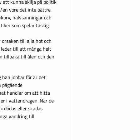
att kunna skilja på politik
Men vore det inte bättre
lukorv, halvsanningar och
itiker som spelar taskig
orsaken till alla hot och
r leder till att många helt
n tillbaka till ålen och den
 han jobbar för är det
en pågående
at handlar om att hitta
ner i vattendragen. När de
bi dödas eller skadas
nga vandring till