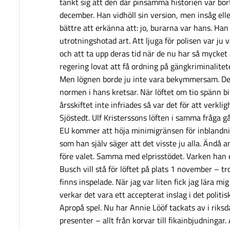
tänkt sig att den där pinsamma historien var bor
december. Han vidhöll sin version, men insåg eller
bättre att erkänna att: jo, burarna var hans. Han
utrotningshotad art. Att ljuga för polisen var ju 
och att ta upp deras tid när de nu har så mycket
regering lovat att få ordning på gängkriminalitet
Men lögnen borde ju inte vara bekymmersam. De
normen i hans kretsar. När löftet om tio spänn bil
årsskiftet inte infriades så var det för att verkl
Sjöstedt. Ulf Kristerssons löften i samma fråga gå
EU kommer att höja minimigränsen för inblandni
som han själv säger att det visste ju alla. Ändå 
före valet. Samma med elprisstödet. Varken han 
Busch vill stå för löftet på plats 1 november – t
finns inspelade. När jag var liten fick jag lära mig
verkar det vara ett accepterat inslag i det politis
Apropå spel. Nu har Annie Lööf tackats av i riks
presenter – allt från korvar till fikainbjudningar.