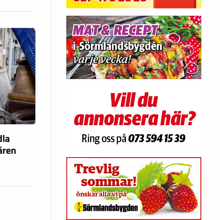
dla
fären