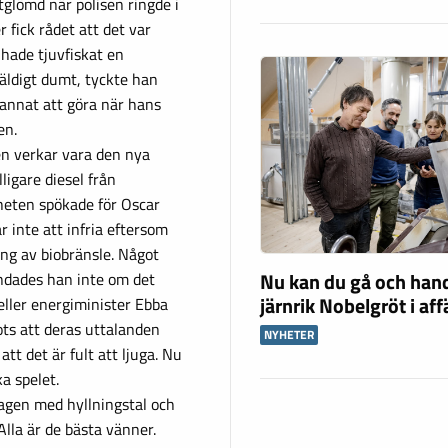
tglömd när polisen ringde i
 fick rådet att det var
 hade tjuvfiskat en
väldigt dumt, tyckte han
 annat att göra när hans
en.
n verkar vara den nya
ligare diesel från
igheten spökade för Oscar
r inte att infria eftersom
ng av biobränsle. Något
Nu kan du gå och han
andades han inte om det
järnrik Nobelgröt i af
eller energiminister Ebba
rots att deras uttalanden
NYHETER
 att det är fult att ljuga. Nu
ka spelet.
dagen med hyllningstal och
 Alla är de bästa vänner.