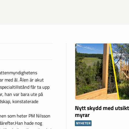
attenmyndighetens
r med ål. Ålen är akut
pecialtillstånd får ta upp
r, han var bara ute på
dskap, konstaterade
Nytt skydd med utsikt
myrar
nnen som heter PM Nilsson
 därefter.Han hade nog
NYHETER