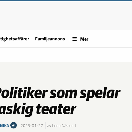
tighetsaffärer
Familjeannons
Mer
olitiker som spelar
askig teater
NIKA
2023-01-27
av Lena Näslund