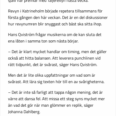
själv har premiär med Täljerevyn nästa vecka.
Revyn i Katrineholm började repetera tillsammans för
första gången den här veckan. Det är en del diskussioner
hur revynumren blir snyggast och bäst ska sitta ihop.
Hans Qviström frågar musikerna om de kan sluta det
ena låten i samma ton som nästa börjar.
– Det är klart mycket handlar om timing, men det gäller
också att hitta balansen. Att leverera punchlinen vid
rätt tidpunkt, det är svårast, säger Hans Qviström.
Men det är lite olika uppfattningar om vad som är
svårast. Att lära sig texten hör till en av svårigheterna.
– Det är inte så farligt att tappa någon mening, det är
värre att dansa fel. Att missa ett steg syns mycket mer
än vad det gör när man glömmer en replik, säger
Johanna Dahlberg.