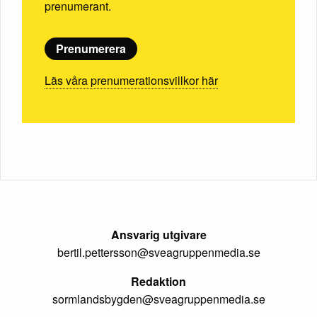
prenumerant.
Prenumerera
Läs våra prenumerationsvillkor här
Ansvarig utgivare
bertil.pettersson@sveagruppenmedia.se
Redaktion
sormlandsbygden@sveagruppenmedia.se