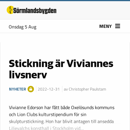
MENY
Onsdag 5 Aug
Stickning är Viviannes
livsnerv
NYHETER
2022-12-31
av Christopher Paulstam
Vivianne Edorson har fått både Oxelösunds kommuns
och Lion Clubs kulturstipendium för sin
skulpturstickning. Hon har blivit antagen till ansedda
Liljevalchs konsthall i Stockholm vid…