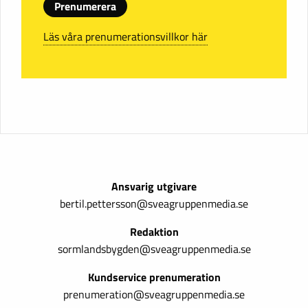
Prenumerera
Läs våra prenumerationsvillkor här
Ansvarig utgivare
bertil.pettersson@sveagruppenmedia.se
Redaktion
sormlandsbygden@sveagruppenmedia.se
Kundservice prenumeration
prenumeration@sveagruppenmedia.se