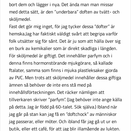
bort dem och lägger i nya. Det ända man man missar
med detta sätt, är den ”underbara” doften av tvätt- och
sköljmedel.
Fast det gör mig inget, för jag tycker dessa ”dofter” är
hemska.Jag har faktiskt väldigt svårt att begripa varför
folk utsätter sig för sånt. Det är ju som att hälla över sig
en burk av kemikalier som är direkt skadliga i längden.
För sköljmedel är giftigt. Det innehåller parfym och i
denna finns hormonstörande mjukgörare, så kallade
ftalater, samma som finns i mjuka plastleksaker gjorda
av PVC. Men trots att sköljmedel innehåller dessa giftiga
ämnen så behöver de inte ens stå med på
innehållsförteckningen. Det räcker nämligen att
tillverkaren skriver ”parfym”. (Jag behöver inte ange källa
på detta. Jag är född på 60-talet. Sök själva.) Ibland när
jag går på stan kan jag få en ”doftchock” av människor
jag passerar, eller möter. Och ibland får jag gå ut ur en
butik, eller ett café, för att jag blir illamående av lukten.