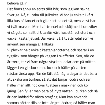
behöva gå in.
Det finns ännu en sorts tillit här, som jag kan sakna i
Sverige. Nå, tillbaka till Julbyket. Vi bor ju enkelt i vårt
lilla hus på landet och gillar att ha det så, men visst har
vi tvättmaskin! Men tvättmedel och sköljmedel undviker
vi så gott som alltid. Utanför vårt hus står ett stort och
vacker kastanjeträd. Där växer vårt tvättmedel som vi
använt sen många år tillbaks.
Vi plockar helt enkelt kastanjenötterna och sparar i en
tygsäck som hänger på väggen i skafferiet. Sen, när de
är torra, tar vi fram några stycken, delar dem på mitten,
lägger i en glasburk med lock och häller på vatten
nästan ända upp. När de fått stå några dagar är det bara
att skaka om burken, så att det börjar löddra och sen
häller man alltihop över tvätten i maskinen och kör
igång. Sen fyller man bara på nytt vatten i burken och så
är den laddad för nästa omgång. Man kan använda
samma nötter tills de inte längre löddrar, då häller man