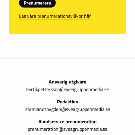
Prenumerera
Läs våra prenumerationsvillkor här
Ansvarig utgivare
bertil.pettersson@sveagruppenmedia.se
Redaktion
sormlandsbygden@sveagruppenmedia.se
Kundservice prenumeration
prenumeration@sveagruppenmedia.se