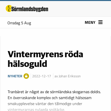
MENY
Onsdag 5 Aug
Vintermyrens röda
hälsoguld
NYHETER
2022-12-17
av Johan Eriksson
Tranbäret är något av de sörmländska skogarnas doldis.
En överraskande komplex och samtidigt hälsosam
smakupplevelse väntar den tålmodige under
vintermyrarnas nylagda snötäcke.