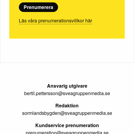
Prenumerera
Läs våra prenumerationsvillkor här
Ansvarig utgivare
bertil.pettersson@sveagruppenmedia.se
Redaktion
sormlandsbygden@sveagruppenmedia.se
Kundservice prenumeration
prenumeration@sveagruppenmedia.se