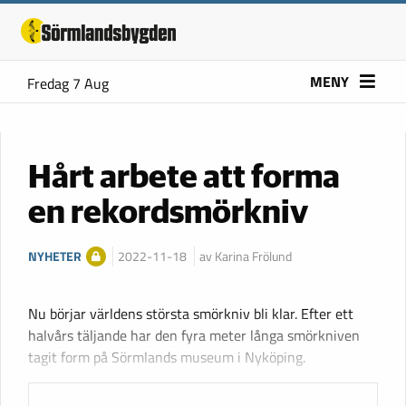
MENY
Fredag 7 Aug
Hårt arbete att forma
en rekordsmörkniv
NYHETER
2022-11-18
av Karina Frölund
Nu börjar världens största smörkniv bli klar. Efter ett
halvårs täljande har den fyra meter långa smörkniven
tagit form på Sörmlands museum i Nyköping.