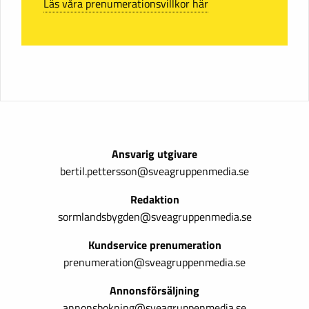
Läs våra prenumerationsvillkor här
Ansvarig utgivare
bertil.pettersson@sveagruppenmedia.se
Redaktion
sormlandsbygden@sveagruppenmedia.se
Kundservice prenumeration
prenumeration@sveagruppenmedia.se
Annonsförsäljning
annonsbokning@sveagruppenmedia.se