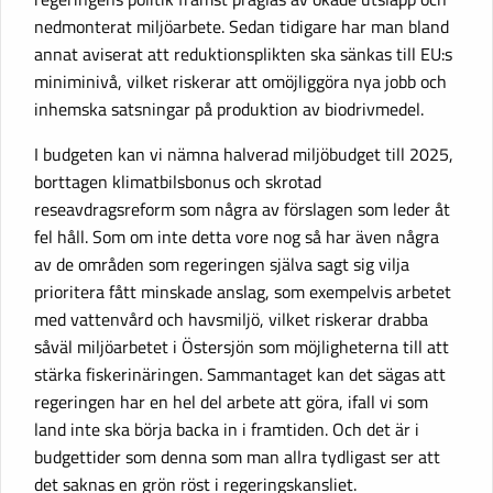
nedmonterat miljöarbete. Sedan tidigare har man bland
annat aviserat att reduktionsplikten ska sänkas till EU:s
miniminivå, vilket riskerar att omöjliggöra nya jobb och
inhemska satsningar på produktion av biodrivmedel.
I budgeten kan vi nämna halverad miljöbudget till 2025,
borttagen klimatbilsbonus och skrotad
reseavdragsreform som några av förslagen som leder åt
fel håll. Som om inte detta vore nog så har även några
av de områden som regeringen själva sagt sig vilja
prioritera fått minskade anslag, som exempelvis arbetet
med vattenvård och havsmiljö, vilket riskerar drabba
såväl miljöarbetet i Östersjön som möjligheterna till att
stärka fiskerinäringen. Sammantaget kan det sägas att
regeringen har en hel del arbete att göra, ifall vi som
land inte ska börja backa in i framtiden. Och det är i
budgettider som denna som man allra tydligast ser att
det saknas en grön röst i regeringskansliet.