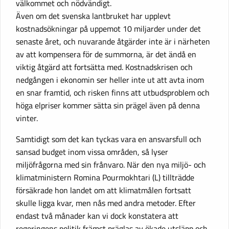
välkommet och nödvändigt.
Även om det svenska lantbruket har upplevt
kostnadsökningar på uppemot 10 miljarder under det
senaste året, och nuvarande åtgärder inte är i närheten
av att kompensera för de summorna, är det ändå en
viktig åtgärd att fortsätta med. Kostnadskrisen och
nedgången i ekonomin ser heller inte ut att avta inom
en snar framtid, och risken finns att utbudsproblem och
höga elpriser kommer sätta sin prägel även på denna
vinter.
Samtidigt som det kan tyckas vara en ansvarsfull och
sansad budget inom vissa områden, så lyser
miljöfrågorna med sin frånvaro. När den nya miljö- och
klimatministern Romina Pourmokhtari (L) tillträdde
försäkrade hon landet om att klimatmålen fortsatt
skulle ligga kvar, men nås med andra metoder. Efter
endast två månader kan vi dock konstatera att
regeringens politik främst präglas av ökade utsläpp och