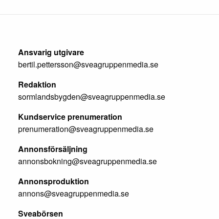
Ansvarig utgivare
bertil.pettersson@sveagruppenmedia.se
Redaktion
sormlandsbygden@sveagruppenmedia.se
Kundservice prenumeration
prenumeration@sveagruppenmedia.se
Annonsförsäljning
annonsbokning@sveagruppenmedia.se
Annonsproduktion
annons@sveagruppenmedia.se
Sveabörsen