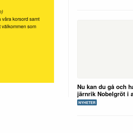
n)
ösa våra korsord samt
rmt välkommen som
Nu kan du gå och h
järnrik Nobelgröt i 
NYHETER