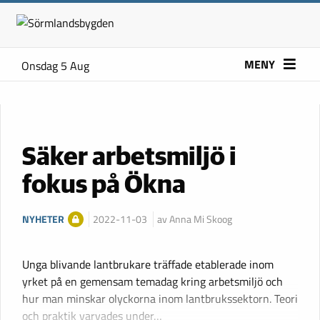
MENY
Onsdag 5 Aug
Säker arbetsmiljö i
fokus på Ökna
NYHETER
2022-11-03
av Anna Mi Skoog
Unga blivande lantbrukare träffade etablerade inom
yrket på en gemensam temadag kring arbetsmiljö och
hur man minskar olyckorna inom lantbrukssektorn. Teori
och praktik varvades under…