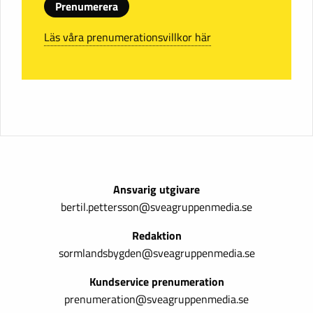
Prenumerera
Läs våra prenumerationsvillkor här
Ansvarig utgivare
bertil.pettersson@sveagruppenmedia.se
Redaktion
sormlandsbygden@sveagruppenmedia.se
Kundservice prenumeration
prenumeration@sveagruppenmedia.se