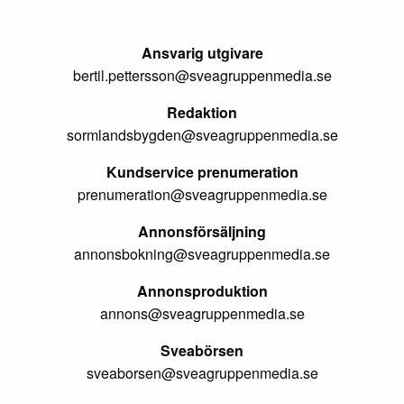
Ansvarig utgivare
bertil.pettersson@sveagruppenmedia.se
Redaktion
sormlandsbygden@sveagruppenmedia.se
Kundservice prenumeration
prenumeration@sveagruppenmedia.se
Annonsförsäljning
annonsbokning@sveagruppenmedia.se
Annonsproduktion
annons@sveagruppenmedia.se
Sveabörsen
sveaborsen@sveagruppenmedia.se