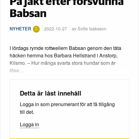
På jakt efter försvunna
Babsan
2022-10-27
av Sofie Isaksson
NYHETER
I lördags rymde rottweilern Babsan genom den täta
häcken hemma hos Barbara Hellstrand i Anstorp,
Kilsmo. – Hur många svarta stora hundar som är
lösa…
Detta är låst innehåll
Logga in som prenumerant för att få tillgång
till det.
Logga in