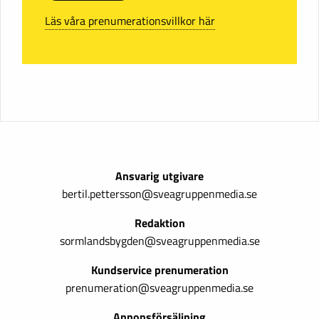
Läs våra prenumerationsvillkor här
Ansvarig utgivare
bertil.pettersson@sveagruppenmedia.se
Redaktion
sormlandsbygden@sveagruppenmedia.se
Kundservice prenumeration
prenumeration@sveagruppenmedia.se
Annonsförsäljning