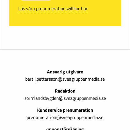
Läs våra prenumerationsvillkor här
Ansvarig utgivare
bertil.pettersson@sveagruppenmedia.se
Redaktion
sormlandsbygden@sveagruppenmedia.se
Kundservice prenumeration
prenumeration@sveagruppenmedia.se
Annonsförsäljning