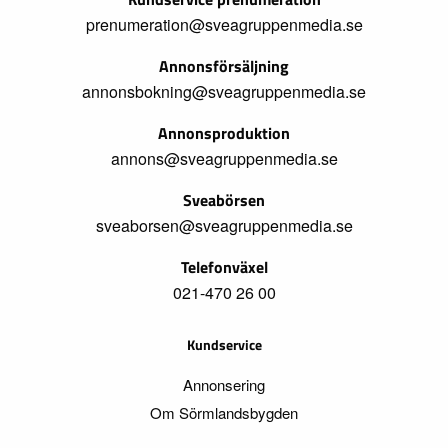
prenumeration@sveagruppenmedia.se
Annonsförsäljning
annonsbokning@sveagruppenmedia.se
Annonsproduktion
annons@sveagruppenmedia.se
Sveabörsen
sveaborsen@sveagruppenmedia.se
Telefonväxel
021-470 26 00
Kundservice
Annonsering
Om Sörmlandsbygden