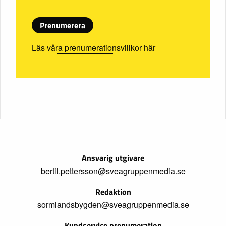
Prenumerera
Läs våra prenumerationsvillkor här
Ansvarig utgivare
bertil.pettersson@sveagruppenmedia.se
Redaktion
sormlandsbygden@sveagruppenmedia.se
Kundservice prenumeration