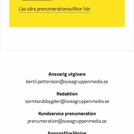
Läs våra prenumerationsvillkor här
Ansvarig utgivare
bertil.pettersson@sveagruppenmedia.se
Redaktion
sormlandsbygden@sveagruppenmedia.se
Kundservice prenumeration
prenumeration@sveagruppenmedia.se
Annonsförsäljning