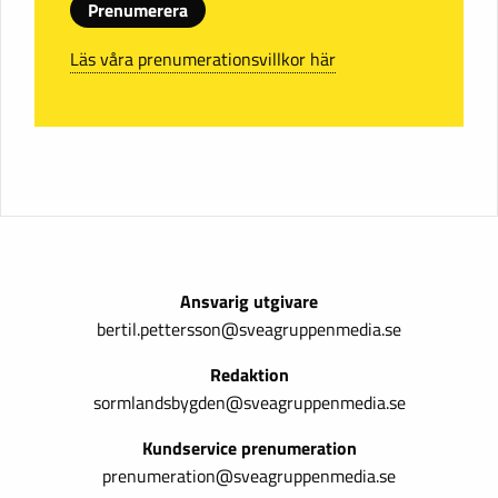
Prenumerera
Läs våra prenumerationsvillkor här
Ansvarig utgivare
bertil.pettersson@sveagruppenmedia.se
Redaktion
sormlandsbygden@sveagruppenmedia.se
Kundservice prenumeration
prenumeration@sveagruppenmedia.se