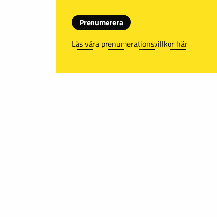
Prenumerera
Läs våra prenumerationsvillkor här