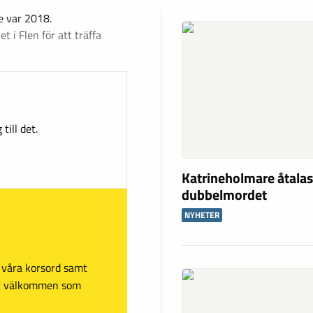
de var 2018.
 i Flen för att träffa
till det.
Katrineholmare åtalas
dubbelmordet
NYHETER
sa våra korsord samt
mt välkommen som