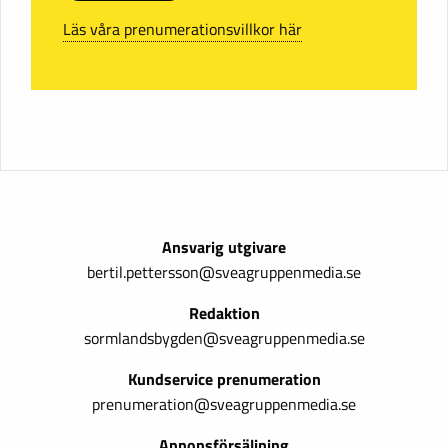
Läs våra prenumerationsvillkor här
Ansvarig utgivare
bertil.pettersson@sveagruppenmedia.se
Redaktion
sormlandsbygden@sveagruppenmedia.se
Kundservice prenumeration
prenumeration@sveagruppenmedia.se
Annonsförsäljning