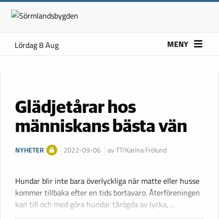
MENY
Lördag 8 Aug
Glädjetårar hos
människans bästa vän
NYHETER
2022-09-06
av TT/Karina Frölund
Hundar blir inte bara överlyckliga när matte eller husse
kommer tillbaka efter en tids bortavaro. Återföreningen
kan till och med göra hundar tårögda av lycka,…