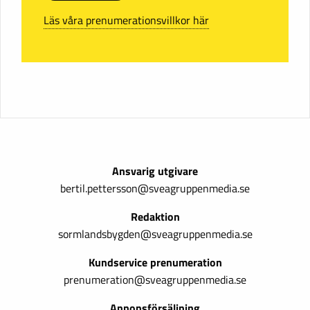
Läs våra prenumerationsvillkor här
Ansvarig utgivare
bertil.pettersson@sveagruppenmedia.se
Redaktion
sormlandsbygden@sveagruppenmedia.se
Kundservice prenumeration
prenumeration@sveagruppenmedia.se
Annonsförsäljning