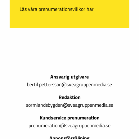
Läs våra prenumerationsvillkor här
Ansvarig utgivare
bertil.pettersson@sveagruppenmedia.se
Redaktion
sormlandsbygden@sveagruppenmedia.se
Kundservice prenumeration
prenumeration@sveagruppenmedia.se
Annonsförsäljning