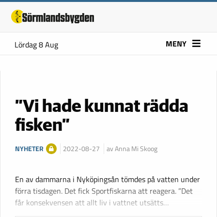
MENY
Lördag 8 Aug
”Vi hade kunnat rädda
fisken”
NYHETER
2022-08-27
av Anna Mi Skoog
En av dammarna i Nyköpingsån tömdes på vatten under
förra tisdagen. Det fick Sportfiskarna att reagera. ”Det
får konsekvensen att allt liv i vattnet utsätts…