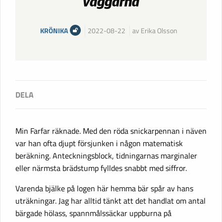
väggarna
KRÖNIKA
2022-08-22
av Erika Olsson
Min Farfar räknade. Med den röda snickarpennan i näven
var han ofta djupt försjunken i någon matematisk
beräkning. Anteckningsblock, tidningarnas marginaler
eller närmsta brädstump fylldes snabbt med siffror.
Varenda bjälke på logen här hemma bär spår av hans
uträkningar. Jag har alltid tänkt att det handlat om antal
bärgade hölass, spannmålssäckar uppburna på