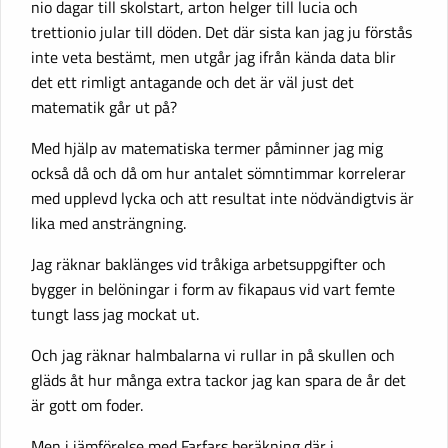
nio dagar till skolstart, arton helger till lucia och
trettionio jular till döden. Det där sista kan jag ju förstås
inte veta bestämt, men utgår jag ifrån kända data blir
det ett rimligt antagande och det är väl just det
matematik går ut på?
Med hjälp av matematiska termer påminner jag mig
också då och då om hur antalet sömntimmar korrelerar
med upplevd lycka och att resultat inte nödvändigtvis är
lika med ansträngning.
Jag räknar baklänges vid tråkiga arbetsuppgifter och
bygger in belöningar i form av fikapaus vid vart femte
tungt lass jag mockat ut.
Och jag räknar halmbalarna vi rullar in på skullen och
gläds åt hur många extra tackor jag kan spara de år det
är gott om foder.
Men i jämförelse med Farfars beräkning där i