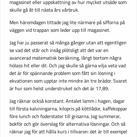
magasinet eller uppskattning av hur mycket utsäde som
skulle gå åt till nästa års vårbruk.
Men häromdagen tittade jag lite närmare på sifforna på
väggen vid trappan som leder upp till magasinet.
Jag har ju passerat så många gånger utan att egentligen
se vad det står och insåg plötsligt att det var en
avancerad matematisk beräkning, långt bortom några
hölass hit eller dit. Och jag skulle så gärna vilja veta vad
det är för spännande problem som fått sin lösning i
ekvationen som upptar inte mindre än tre brädor. Svaret
är hur som helst understruket och det är 17,89.
Jag räknar också konstant. Antalet lamm i hagen, dagar
till första kalvningarna, kilopris på köttlådor, kaffekoppar
före lunch och foderstater till grisarna. Jag summerar,
bokför och gör överslag för alternativa lösningar. Och så
räknar jag för att hålla kurs i tillvaron: det är till exempel