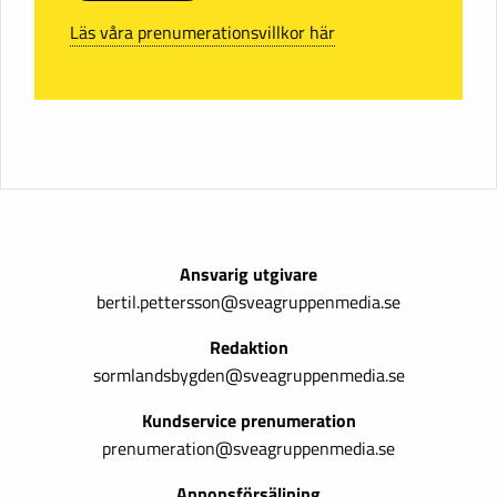
Läs våra prenumerationsvillkor här
Ansvarig utgivare
bertil.pettersson@sveagruppenmedia.se
Redaktion
sormlandsbygden@sveagruppenmedia.se
Kundservice prenumeration
prenumeration@sveagruppenmedia.se
Annonsförsäljning