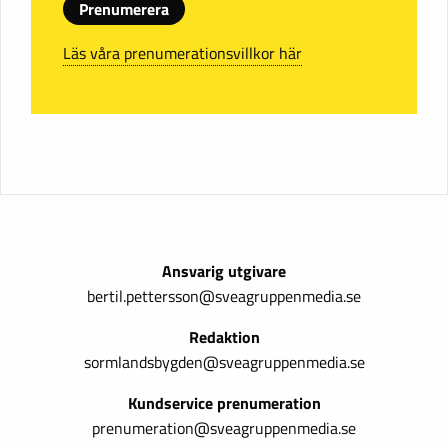
Prenumerera
Läs våra prenumerationsvillkor här
Ansvarig utgivare
bertil.pettersson@sveagruppenmedia.se
Redaktion
sormlandsbygden@sveagruppenmedia.se
Kundservice prenumeration
prenumeration@sveagruppenmedia.se