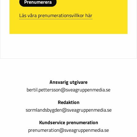
Prenumerera
Läs våra prenumerationsvillkor här
Ansvarig utgivare
bertil.pettersson@sveagruppenmedia.se
Redaktion
sormlandsbygden@sveagruppenmedia.se
Kundservice prenumeration
prenumeration@sveagruppenmedia.se