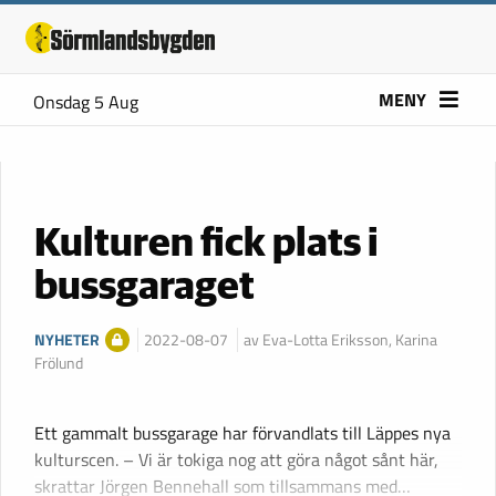
MENY
Onsdag 5 Aug
Kulturen fick plats i
bussgaraget
NYHETER
2022-08-07
av Eva-Lotta Eriksson, Karina
Frölund
Ett gammalt bussgarage har förvandlats till Läppes nya
kulturscen. – Vi är tokiga nog att göra något sånt här,
skrattar Jörgen Bennehall som tillsammans med…