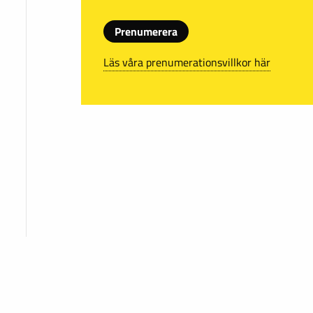
Prenumerera
Läs våra prenumerationsvillkor här