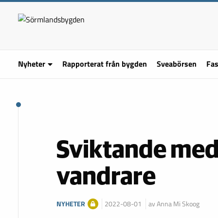
Nyheter
Rapporterat från bygden
Sveabörsen
Fas
Sviktande me
vandrare
NYHETER
2022-08-01
av Anna Mi Skoog