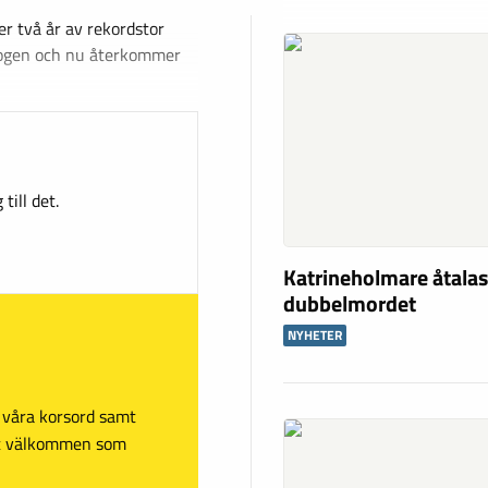
r två år av rekordstor
skogen och nu återkommer
till det.
Katrineholmare åtalas
dubbelmordet
NYHETER
sa våra korsord samt
mt välkommen som