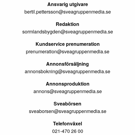
Ansvarig utgivare
bertil.pettersson@sveagruppenmedia.se
Redaktion
sormlandsbygden@sveagruppenmedia.se
Kundservice prenumeration
prenumeration@sveagruppenmedia.se
Annonsförsäljning
annonsbokning@sveagruppenmedia.se
Annonsproduktion
annons@sveagruppenmedia.se
Sveabörsen
sveaborsen@sveagruppenmedia.se
Telefonväxel
021-470 26 00