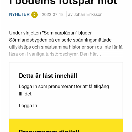
I bödelns fotspår mot
2022-07-18
av Johan Eriksson
NYHETER
Under vinjetten ”Sommarplågan” bjuder
Sörmlandsbygden på en serie spänningsmättade
utflyktstips och smärtsamma historier som du inte lär få
läsa om i vanliga turistbroschyrer. Den här…
Detta är låst innehåll
Logga in som prenumerant för att få tillgång
till det.
Logga in
Prenumerera digitalt