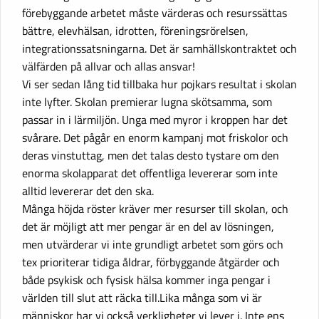
förebyggande arbetet måste värderas och resurssättas
bättre, elevhälsan, idrotten, föreningsrörelsen,
integrationssatsningarna. Det är samhällskontraktet och
välfärden på allvar och allas ansvar!
Vi ser sedan lång tid tillbaka hur pojkars resultat i skolan
inte lyfter. Skolan premierar lugna skötsamma, som
passar in i lärmiljön. Unga med myror i kroppen har det
svårare. Det pågår en enorm kampanj mot friskolor och
deras vinstuttag, men det talas desto tystare om den
enorma skolapparat det offentliga levererar som inte
alltid levererar det den ska.
Många höjda röster kräver mer resurser till skolan, och
det är möjligt att mer pengar är en del av lösningen,
men utvärderar vi inte grundligt arbetet som görs och
tex prioriterar tidiga åldrar, förbyggande åtgärder och
både psykisk och fysisk hälsa kommer inga pengar i
världen till slut att räcka till.Lika många som vi är
människor har vi också verkligheter vi lever i. Inte ens