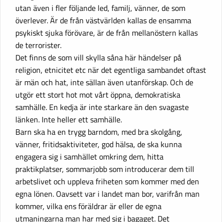
utan även i fler följande led, familj, vänner, de som
överlever. Är de från västvärlden kallas de ensamma
psykiskt sjuka förövare, är de från mellanöstern kallas
de terrorister.
Det finns de som vill skylla såna här händelser på
religion, etnicitet etc när det egentliga sambandet oftast
är män och hat, inte sällan även utanförskap. Och de
utgör ett stort hot mot vårt öppna, demokratiska
samhälle. En kedja är inte starkare än den svagaste
länken. Inte heller ett samhälle.
Barn ska ha en trygg barndom, med bra skolgång,
vänner, fritidsaktiviteter, god hälsa, de ska kunna
engagera sig i samhället omkring dem, hitta
praktikplatser, sommarjobb som introducerar dem till
arbetslivet och uppleva friheten som kommer med den
egna lönen. Oavsett var i landet man bor, varifrån man
kommer, vilka ens föräldrar är eller de egna
utmaningarna man har med sig i bagaget. Det