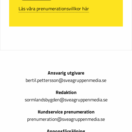
Läs våra prenumerationsvillkor här
Ansvarig utgivare
bertil.pettersson@sveagruppenmedia.se
Redaktion
sormlandsbygden@sveagruppenmedia.se
Kundservice prenumeration
prenumeration@sveagruppenmedia.se
Annonsförsäljning