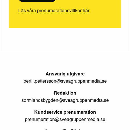
Läs våra prenumerationsvillkor här
Ansvarig utgivare
bertil.pettersson@sveagruppenmedia.se
Redaktion
sormlandsbygden@sveagruppenmedia.se
Kundservice prenumeration
prenumeration@sveagruppenmedia.se